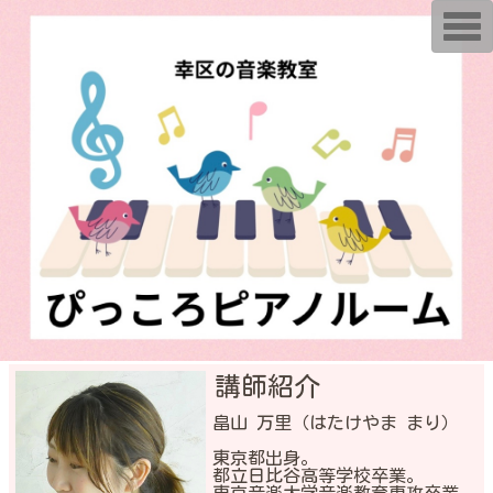
T
o
g
g
l
e
n
a
v
i
g
a
t
i
o
n
講師紹介
畠山 万里（はたけやま まり）
東京都出身。
都立日比谷高等学校卒業。
東京音楽大学音楽教育専攻卒業。