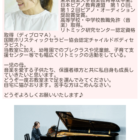
日本ピアノ教育連盟 第１０回、
第１２回ピアノ・オーディション
奨励賞受賞。
高等学校・中学校教職免許（音
楽）取得。
リトミック研究センター認定資格
取得（ディプロマＡ）。
国際ホリスティックセラピー協会認定チャイルドボディセ
ラピスト。
当教室に加え、幼稚園でのプレクラスや児童館、子育て支
援センター等でも幅広くリトミックの活動をしている。
一児の母。
音楽を愛する子供たち、保護者様方と共に私自身も成長し
ていきたいと思います。
どうぞ一度お教室まで足を運んでみてください。
自宅に猫がおります。苦手な方はごめんなさい。
どうぞよろしくお願いいたします♪